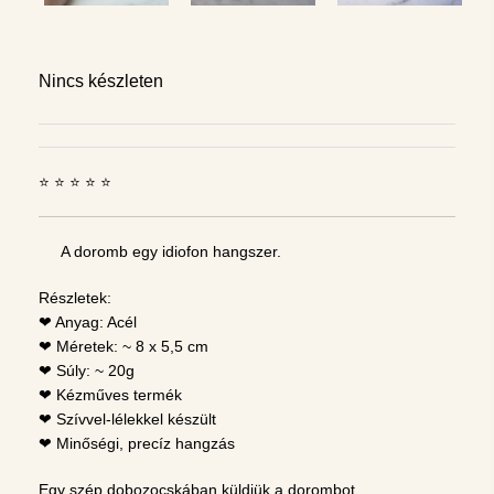
Nincs készleten
⭐ ⭐ ⭐ ⭐ ⭐
A doromb egy idiofon hangszer.
Részletek:
❤ Anyag: Acél
❤ Méretek: ~ 8 x 5,5 cm
❤ Súly: ~ 20g
❤ Kézműves termék
❤ Szívvel-lélekkel készült
❤ Minőségi, precíz hangzás
Egy szép dobozocskában küldjük a dorombot.