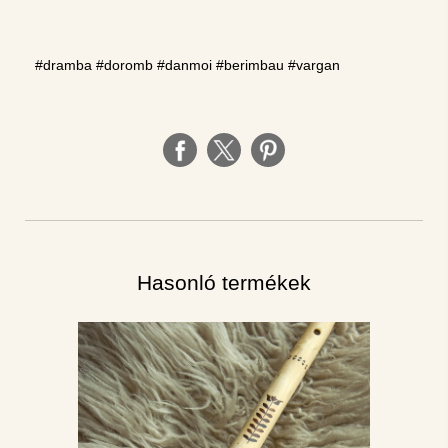
#dramba #doromb #danmoi #berimbau #vargan
Hasonló termékek