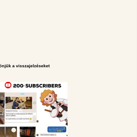
njük a visszajelzéseket