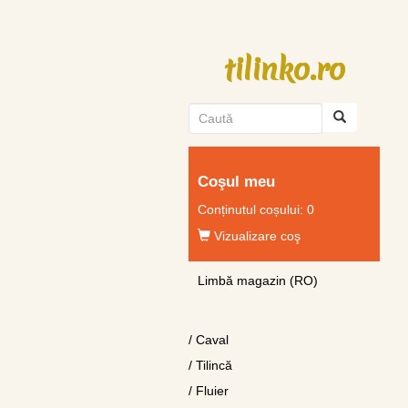
tilinko.ro
Coşul meu
Conținutul coșului:
0
Vizualizare coş
Limbă magazin (RO)
/ Caval
/ Tilincă
/ Fluier