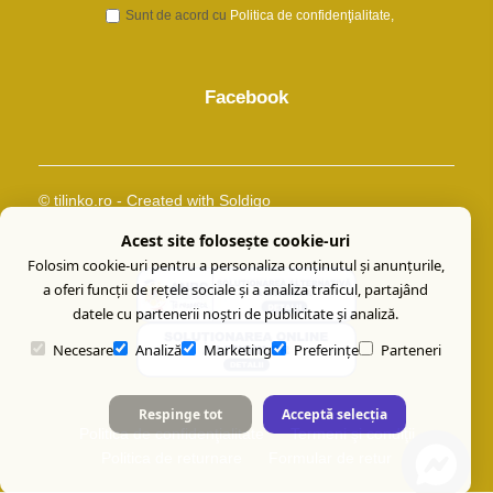
Sunt de acord cu
Politica de confidenţialitate
Facebook
© tilinko.ro
- Created with
Soldigo
Acest site folosește cookie-uri
Folosim cookie-uri pentru a personaliza conținutul și anunțurile,
a oferi funcții de rețele sociale și a analiza traficul, partajând
datele cu partenerii noștri de publicitate și analiză.
Necesare
Analiză
Marketing
Preferințe
Parteneri
Respinge tot
Acceptă selecția
Politica de confidenţialitate
Termeni şi condiţii
Politica de returnare
Formular de retur