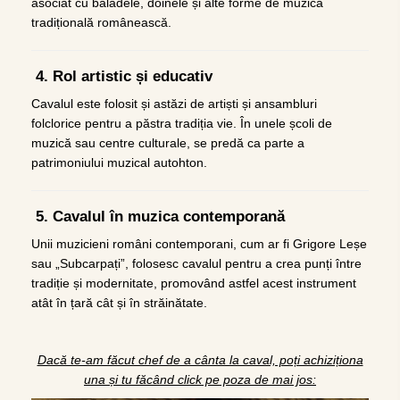
asociat cu baladele, doinele și alte forme de muzică
tradițională românească.
4. Rol artistic și educativ
Cavalul este folosit și astăzi de artiști și ansambluri
folclorice pentru a păstra tradiția vie. În unele școli de
muzică sau centre culturale, se predă ca parte a
patrimoniului muzical autohton.
5. Cavalul în muzica contemporană
Unii muzicieni români contemporani, cum ar fi Grigore Leșe
sau „Subcarpați”, folosesc cavalul pentru a crea punți între
tradiție și modernitate, promovând astfel acest instrument
atât în țară cât și în străinătate.
Dacă te-am făcut chef de a cânta la caval, poți achiziționa
una și tu făcând click pe poza de mai jos: