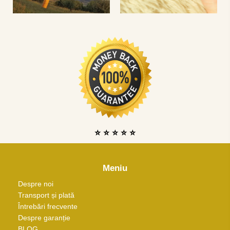
⭐ ⭐ ⭐ ⭐ ⭐
Meniu
Despre noi
Transport și plată
Întrebări frecvente
Despre garanție
BLOG