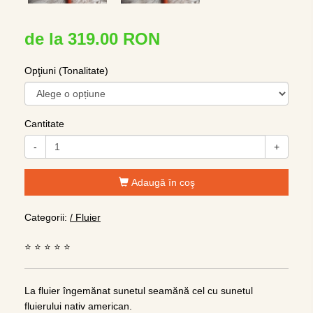
de la 319.00 RON
Opţiuni (Tonalitate)
Cantitate
-
+
Adaugă în coş
Categorii:
/ Fluier
⭐ ⭐ ⭐ ⭐ ⭐
La fluier îngemănat sunetul seamănă cel cu sunetul
fluierului nativ american.