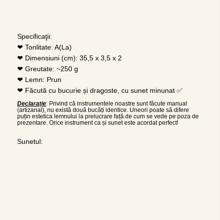
Specificaţii:
❤ Tonlitate: A(La)
❤ Dimensiuni (cm): 35,5 x 3,5 x 2
❤ Greutate: ~250 g
❤ Lemn: Prun
❤ Făcută cu bucurie și dragoste, cu sunet minunat ✅
Declarație
: Privind că instrumentele noastre sunt făcute manual
(artizanal), nu există două bucăți identice. Uneori poate să difere
puțin estetica lemnului la prelucrare față de cum se vede pe poza de
prezentare. Orice instrument ca și sunet este acordat perfect!
Sunetul: